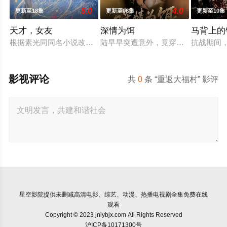
5.0
4.0
更新至18集
更新至06集
更新至10集
天才，女友
深情为饵
马背上的
根据素光同同名小说改编。江逾白长大以后，林知夏忽然对他说：
陆早早突遭意外，竟穿越成民国少夫人
抗战期间
影视评论
共
0
条 “重返大福村” 影评
星空影院
提供未删减高清电影、综艺、动漫、热播电视剧全集免费在线
观看
Copyright © 2023 jnlybjx.com All Rights Reserved
沪ICP备10171300号