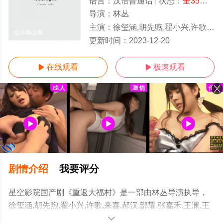
语言：
汉语普通话
状态：
全35集
- 
导演：
林丛
主演：
徐玺涵,胡先煦,翟小兴,许歌,来喜,郝汉,鄫耀,张嘉禾,王澜,王长虹,杨青,鲁园,杜渝杨,李鹏飞
全35集/全集
更新时间：
2023-12-20
在线观看
极速观看


剧情介绍
我要评分
星空影院国产剧《重返大福村》是一部由林丛导演执导，
徐玺涵,胡先煦,翟小兴,许歌,来喜,郝汉,鄫耀,张嘉禾,王澜,王
长虹,杨青,鲁园,杜渝杨,李鹏飞,官正南等演员精彩演绎的中
