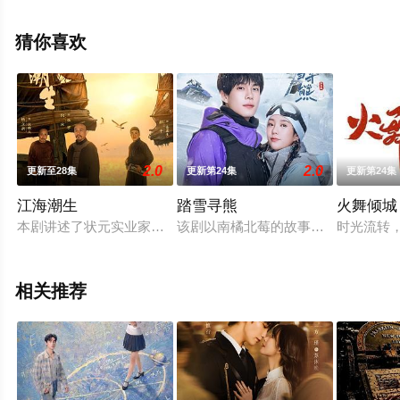
国大陆电视剧，大结局剧情已揭晓（全35集），手机免费
观看高清无删减完整版电视剧全集就上星空影视，热播电
猜你喜欢
视剧提前免费观看，更多剧情信息可移步至豆瓣电视剧、
电视猫或剧情网等平台了解。
2.0
2.0
更新至28集
更新第24集
更新第24集
江海潮生
踏雪寻熊
火舞倾城
本剧讲述了状元实业家张謇创办大生企业，实业报国的故事。甲
该剧以南橘北莓的故事为缘起，讲述
时光流转
相关推荐