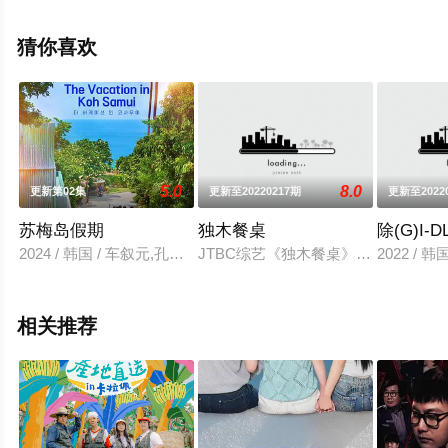
就上星空影视，更多剧情信息可移步至豆瓣综艺、电视猫
或剧情网等平台了解。
猜你喜欢
5.0
8.0
更新第02集
更新至20220217期
更新至2022
苏梅岛假期
独木餐桌
除(G)I
2024 / 韩国 / 车叙元,孔璨,元太珉,燾宇
JTBC综艺《独木餐桌》是一档让相同
2022 /
相关推荐