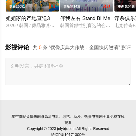
1.0
8.0
更新260514
更新第14集
更新第04集
姐姐家的产地直送3
伴我左右 Stand BI Me
谋杀俱乐
2026 / 韩国 / 廉晶雅,朴俊勉,金珍荣
韩国首部性别盲选约会真人秀，展现多
电竞传奇F
影视评论
共
0
条 “偶像庆典大作战：全国快闪巡演” 影评
星空影院
提供未删减高清电影、综艺、动漫、热播电视剧全集免费在线
观看
Copyright © 2023 jnlybjx.com All Rights Reserved
沪ICP备10171300号