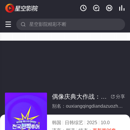






偶像庆典大作战：全国快闪巡演
分享

别名：ouxiangqingdiandazuozhanquanguokuaishanxunyan
韩国
日韩综艺
2025
10.0