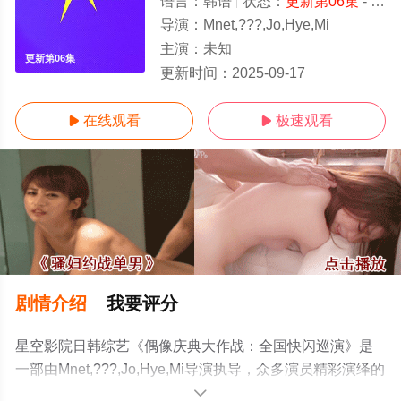
语言：
韩语
状态：
更新第06集
- 免费在线观看
导演：
Mnet,???,Jo,Hye,Mi
主演：
未知
更新第06集
更新时间：
2025-09-17
在线观看
极速观看


剧情介绍
我要评分
星空影院日韩综艺《偶像庆典大作战：全国快闪巡演》是
一部由Mnet,???,Jo,Hye,Mi导演执导，众多演员精彩演绎的
韩国综艺节目，手机免费观看高清无删减完整版综艺节目
