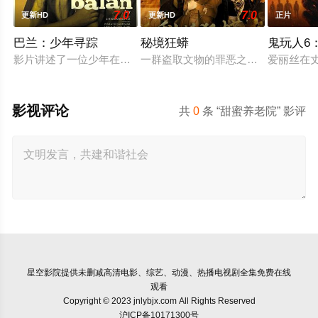
7.0
7.0
更新HD
更新HD
正片
巴兰：少年寻踪
秘境狂蟒
鬼玩人6
影片讲述了一位少年在动荡的童年中长大，母亲又突然失踪后，
一群盗取文物的罪恶之徒，在一次盗
爱丽丝在
影视评论
共
0
条 “甜蜜养老院” 影评
星空影院
提供未删减高清电影、综艺、动漫、热播电视剧全集免费在线
观看
Copyright © 2023 jnlybjx.com All Rights Reserved
沪ICP备10171300号