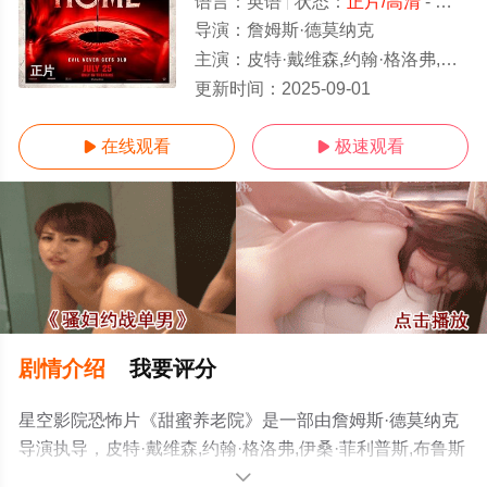
语言：
英语
状态：
正片/高清
- 免费在线观看
导演：
詹姆斯·德莫纳克
主演：
皮特·戴维森,约翰·格洛弗,伊桑·菲利普斯,布鲁斯·奥尔特曼,维克多·威廉姆斯,玛丽·贝丝·派尔
正片
更新时间：
2025-09-01
在线观看
极速观看


剧情介绍
我要评分
星空影院恐怖片《甜蜜养老院》是一部由詹姆斯·德莫纳克
导演执导，皮特·戴维森,约翰·格洛弗,伊桑·菲利普斯,布鲁斯
·奥尔特曼,维克多·威廉姆斯,玛丽·贝丝·派尔,斯图亚特·鲁丁,
