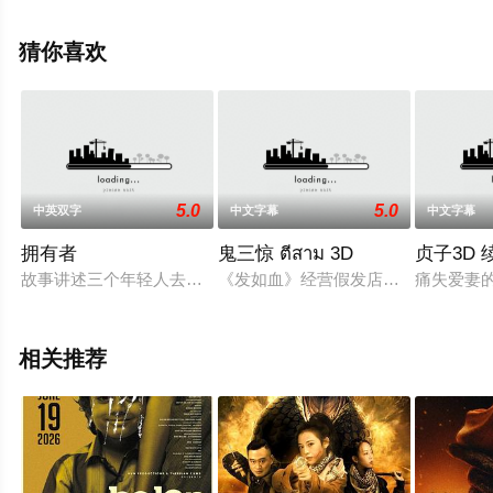
丹尼丝·伯斯,丽兹贝斯·麦凯,马加,玛丽莉·塔金顿,玛丽嘉·朱
丽叶·阿布妮,大卫·莫兰德,贝丝·迪克森,马修·米内罗,小吉米·
猜你喜欢
加里,亚当·康托尔,罗恩·克劳福德,贾格尔-纳尔逊,林德·萨顿
等演员精彩演绎的美国电影，手机免费观看高清无删减完
整版电影大全就上星空影视，更多剧情信息可移步至豆瓣
电影、电视猫或剧情网等平台了解。
5.0
5.0
中英双字
中文字幕
中文字幕
拥有者
鬼三惊 ตีสาม 3D
贞子3D 
故事讲述三个年轻人去当地医生家里进行偷窃，意想不到的是，
《发如血》经营假发店的小美、小蜜
痛失爱妻
相关推荐