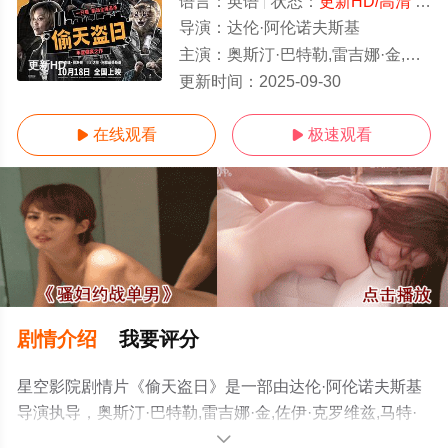
语言：
英语
状态：
更新HD/高清
- 免费在线观看
导演：
达伦·阿伦诺夫斯基
主演：
奥斯汀·巴特勒,雷吉娜·金,佐伊·克罗维兹,马特·史密斯,列维·施瑞博尔,文森特·多诺费奥,格里
更新HD
更新时间：
2025-09-30
在线观看
极速观看


剧情介绍
我要评分
星空影院剧情片《偷天盗日》是一部由达伦·阿伦诺夫斯基
导演执导，奥斯汀·巴特勒,雷吉娜·金,佐伊·克罗维兹,马特·
史密斯,列维·施瑞博尔,文森特·多诺费奥,格里芬·邓恩,坏痞
