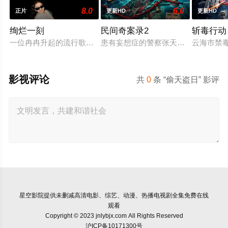
8.0
6.0
正片
更新HD
更新HD
绚烂一刻
民间奇案录2
斩毒行动
一位冉冉升起的流行歌手在为她的巡回演唱会首秀做准备的同时
患有妄想症的警察张天盛遇上一起离奇
云海市禁
影视评论
共
0
条 “偷天盗日” 影评
星空影院
提供未删减高清电影、综艺、动漫、热播电视剧全集免费在线
观看
Copyright © 2023 jnlybjx.com All Rights Reserved
沪ICP备10171300号