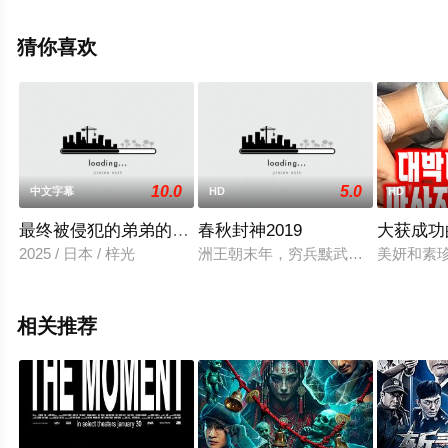
兔,卡罗尔·凯恩,德德哈罗·伍恩-阿乙-太任,尤里·科洛科利尼
科夫,格雷格·贝洛,McKinzie,J.,Scott,威尔·伯瑞,比安卡·盖兹,
猜你喜欢
尼基塔·库库什金,Action,Bronson,Deepti,Menon,奥列格·亚
历山大罗等演员精彩演绎的美国电影，手机免费观看高清
无删减完整版电影大全就上星空影视，更多剧情信息可移
步至豆瓣电影、电视猫或剧情网等平台了解。
10.0
5.0
中文字幕
HD
HD
最终被侵犯的弟弟的未婚妻
春秋封神2019
大获成功
2025 / 日本 / 梓光
洲王朝末年，穷兵黩武，独断专行，
美妍和素
相关推荐