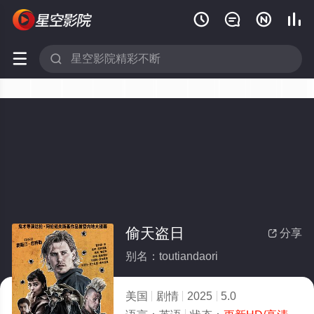






偷天盗日
分享

别名：toutiandaori
美国
剧情
2025
5.0