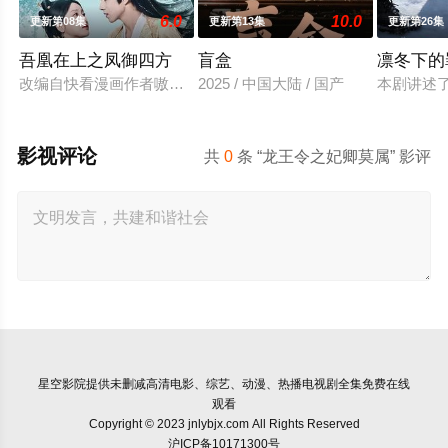
6.0
10.0
更新第08集
更新第13集
更新第26集
吾凰在上之凤御四方
盲盒
凛冬下的
改编自快看漫画作者嗷小泽的独家连载漫画《吾凰在上》。
2025 / 中国大陆 / 国产
本剧讲述
影视评论
共
0
条 “龙王令之妃卿莫属” 影评
星空影院
提供未删减高清电影、综艺、动漫、热播电视剧全集免费在线
观看
Copyright © 2023 jnlybjx.com All Rights Reserved
沪ICP备10171300号