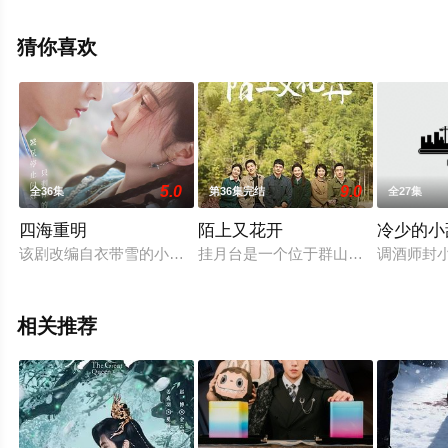
无删减完整版电视剧全集就上星空影视，热播电视剧提前
免费观看，更多剧情信息可移步至豆瓣电视剧、电视猫或
猜你喜欢
剧情网等平台了解。
5.0
9.0
全36集
第36集完结
全27集
四海重明
陌上又花开
冷少的小
该剧改编自衣带雪的小说《我有三个龙傲天竹马》。怪医南颜（
挂月台是一个位于群山里的山村，挂
调酒师封
相关推荐