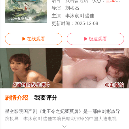
语言：
汉语普通话
状态：
全30集
- 
导演：
刘彬杰
主演：
李沐宸,叶盛佳
1-30全集/大结局
更新时间：
2025-12-08
在线观看
极速观看


剧情介绍
我要评分
星空影院国产剧《龙王令之妃卿莫属》是一部由刘彬杰导
演执导，李沐宸,叶盛佳等演员精彩演绎的中国大陆电视
剧，大结局剧情已揭晓（1-30全集），手机免费观看高清
