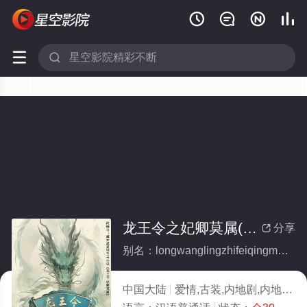






龙王令之妃卿莫属(全集)
分享

别名：longwanglingzhifeiqingmoshu
中国大陆
爱情,古装,内地剧,内地
20