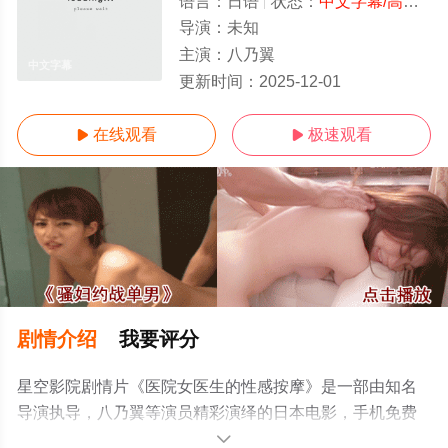
语言：
日语
状态：
中文字幕/高清
- 
导演：
未知
主演：
八乃翼
中文字幕
更新时间：
2025-12-01
在线观看
极速观看


剧情介绍
我要评分
星空影院剧情片《医院女医生的性感按摩》是一部由知名
导演执导，八乃翼等演员精彩演绎的日本电影，手机免费
观看高清无删减完整版电影大全就上星空影视，更多剧情
