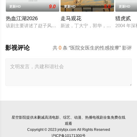
9.0
5.0
更新HD
更新HD
更新HD
热血江湖2026
走马观花
猎虎贰
该剧主要讲述了赵子风从小和爷爷在乡下习武，长大后从乡野来
新波，丁大宁，郭华，程一木他们毕
2004
影视评论
共
0
条 “医院女医生的性感按摩” 影评
星空影院
提供未删减高清电影、综艺、动漫、热播电视剧全集免费在线
观看
Copyright © 2023 jnlybjx.com All Rights Reserved
沪ICP备10171300号