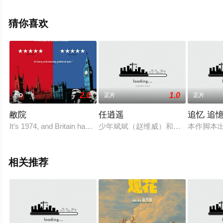
信息可移步至豆瓣电影、电视猫或剧情网等平台了解。
猜你喜欢
2.0
1.0
HD
正片
正片
敝院
任逍遥
追忆 追
It’s 1974, and Britain has a hung Parliament. The corridors of
少年斌斌（赵维威）和小季是山西大
本作脚本
相关推荐