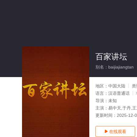
百家讲坛
别名：baijiajiangtan
地区：
中国大陆
类
语言：
汉语普通话
导演：
未知
主演：
易中天,于丹,王
更新时间：
2025-12-
在线观看
