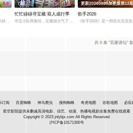
8.0
7期
4.0
更新20260808加更版第12
3.
忙忙碌碌寻宝藏·双人成行季
歌手2026
老友同行”为核心，真实记录老友同行的相处日常、性格碰撞与情感联结，
以快乐解压为核心基调，开启“地球团”的快乐旅程。节目路线将继续延着地球的
寻宝小队再集结，宝藏烟火气下饭脑综再度上桌，第二季全面升维！从“
《歌手2026》是一档音乐交
共
0
条 “百家讲坛” 
S订阅
百度蜘蛛
神马爬虫
搜狗蜘蛛
奇虎地图
谷歌地图
必应
星空影院
提供未删减高清电影、综艺、动漫、热播电视剧全集免费在线观看
Copyright © 2023 jnlybjx.com All Rights Reserved
沪ICP备10171300号