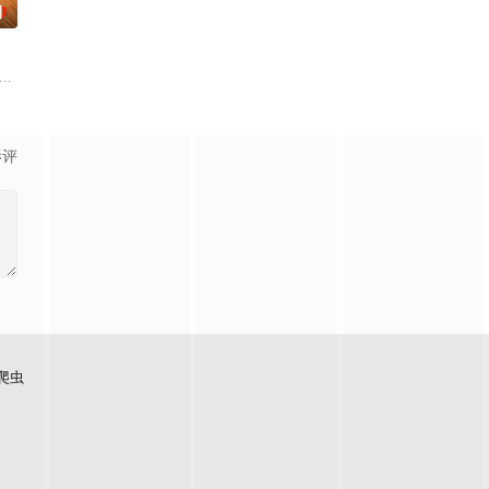
期
0
脉络，探索更全面的世界文化旅
单人寻宝”升级“双人寻宝模式”，换乘不同搭档双强组队，化学反
流竞技节目。节目集结全球实力唱将，在每周的直播比拼中高能开唱，演绎各国音
影评
爬虫