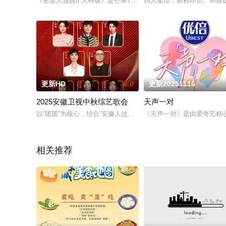
《密室大逃脱8 大神版》是芒果TV超大型密室逃脱真人秀《密
四人集结，新程即启。和陈
更新HD
8.0
更新20251116
2025安徽卫视中秋综艺歌会
天声一对
以“团圆”为核心，结合“安徽人过中秋的仪式感”的徽文化特色。
《天声一对》是由爱奇艺精心
相关推荐