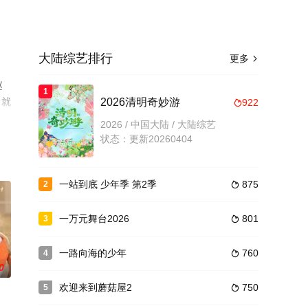
大陆综艺排行
更多

赵
1
目就
2026清明奇妙游
922

2026 / 中国大陆 / 大陆综艺
状态：更新20260404
一站到底 少年季 第2季
875
2

一万元舞台2026
801
3

一路向海的少年
760
4

0
欢迎来到蘑菇屋2
750
5
