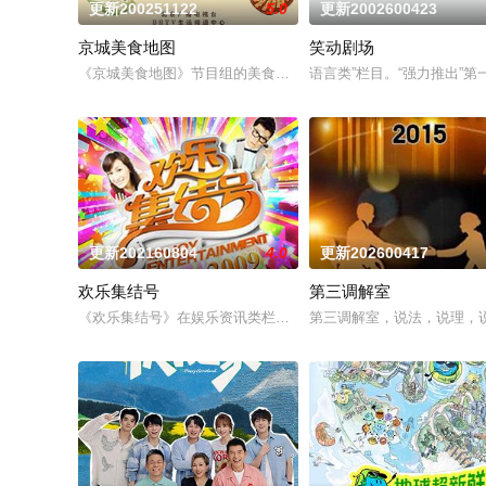
更新200251122
5.0
更新2002600423
京城美食地图
笑动剧场
《京城美食地图》节目组的美食侦探邀约行业专家和爱吃团网友
语言类”栏目。“强力推出”第
更新202160804
4.0
更新202600417
欢乐集结号
第三调解室
《欢乐集结号》在娱乐资讯类栏目中一枝独秀，领跑全国，是辽
第三调解室，说法，说理，