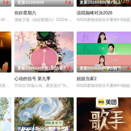
7.0
更新20260808
7.0
更新20260808第7期上
5.
你好星期六
说唱巅峰对决2026
，一起到餐厅探店打卡，以真诚、真实、真探究的形式，呈现火爆美食和独特
一时段，独创“幽默评书”打造北京风格，“坚守稳固”第二时段，坚持有“亲和力”
湖南卫视《你好星期六》2022年1月1日起与你相约每周六20：10！
#2026爱桃综快乐不重样# 
2.0
更新20260808第1期陪看下
3.0
更新20260808第5期下
4.
心动的信号 第九季
姐姐当家2
宁卫视唯一一档以报道娱乐动态、解读文化现象、重温经典作品为内容的专题
说亲情。第三调解室是国内第一档具有法律效力的排解矛盾、化解纠纷的电视节
节目以“坦荡心动，爱意直行”为核心主题，聚焦真诚直白的新式恋爱
#2026爱桃综快乐不重样# 
更新20260808宝藏挖呀挖第