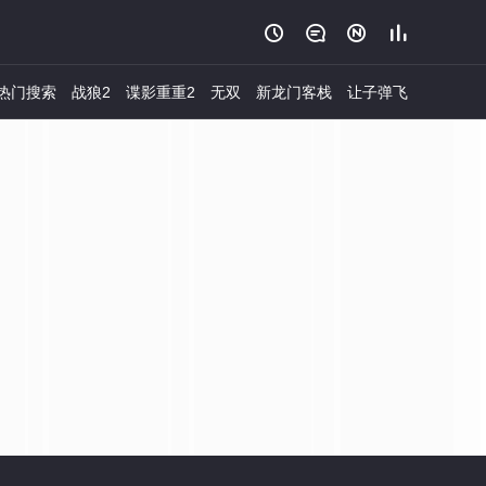




热门搜索
战狼2
谍影重重2
无双
新龙门客栈
让子弹飞