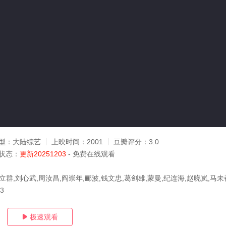
型：
大陆综艺
上映时间：
2001
豆瓣评分：
3.0
状态：
更新20251203
- 免费在线观看
立群,刘心武,周汝昌,阎崇年,郦波,钱文忠,葛剑雄,蒙曼,纪连海,赵晓岚,马未
03
极速观看
