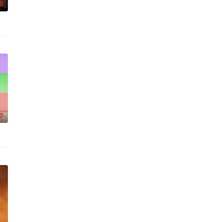
0
的专业化道路，“独具
你好星期六，精彩看不够！
#说唱十周年巅峰对决#全新升级归来，这次不止比技术，更要玩灵魂共振！最顶的
0
目。节目将司法局的人民调解室，
，告别无效拉扯，走进心动小屋，见证单身青年之间萌生的浪漫情愫。
#姐姐当家# 第二季惊喜回归，看姐姐们如何见招拆招，畅聊人生的酸甜苦辣。观察