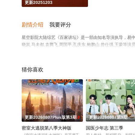
更新20251203
剧情介绍
我要评分
星空影院大陆综艺《百家讲坛》是一部由知名导演执导，易中天,于
晓岚,马未都,袁腾飞,周国平,孔庆东,鲍鹏山,曾仕强,王蒙
上星空影视，更多剧情信息可移步至豆瓣综艺、电视猫或剧
猜你喜欢
更新20260807Plus版第3期
8.0
更新20260807第9期
密室大逃脱第八季大神版
国医少年志 第三季