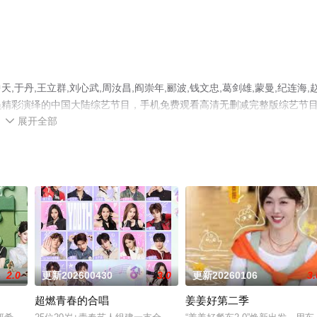
丹,王立群,刘心武,周汝昌,阎崇年,郦波,钱文忠,葛剑雄,蒙曼,纪连海,
等演员精彩演绎的中国大陆综艺节目，手机免费观看高清无删减完整版综艺节
展开全部
情网等平台了解。

2.0
更新202600430
3.0
更新20260106
3.
超燃青春的合唱
姜姜好第二季