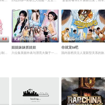
室大逃脱》的官方定制衍生节目。节目邀请大神玩家进入全封闭的未知密室
妍希、夏之光、高卿尘、李雅娟一起，走进中医的万千世界，从草木到经络，从
25位20岁+青春艺人组建一支全明星流行表演合唱团，接受舞台考核
“姜姜好餐车2.0”焕新出发，
5.0
更新20251125
7.0
更新20251002
5.
姐姐妹妹抓娃娃
你就宠ta吧
制作并倾力打造的音乐真人秀类综艺，节目预计2025年Q3播出。节目以一群
六位集美丽外表与漂亮大脑于一身的"集美"们，将前往土耳其，来一场7
国内首档关注人宠新型关系的旅