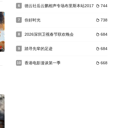
领悟到亲手实践。
、强团对决等四轮挑战，最终实现20+青春合唱狂欢盛典演出，并
用车轮丈量中国滋味~主理摊主姜妍携手全新摆摊搭子，深入辽宁、湖北、海南三省
德云社岳云鹏相声专场布里斯本站2017
744
6

你好时光
738
7

2026深圳卫视春节联欢晚会
684
8

0
踏寻先辈的足迹
684
9

香港电影漫谈第一季
668
10

因爱结缘的明星夫妻合宿生活
天6夜，寻找"乌阿娃&quo
行微综艺。由敖子逸、余承恩、颜安、沙一汀四位嘉宾组成宠ta团，携带自己