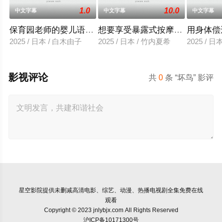
1.0
10.0
中文字幕
中文字幕
中文字幕
保育园老师的婴儿语让人超兴奋
想要享受暴露式按摩的已婚女子
用身体偿
2025 / 日本 / 白木由子
2025 / 日本 / 竹内夏希
2025 / 
影视评论
共
0
条 “坏鸟” 影评
星空影院
提供未删减高清电影、综艺、动漫、热播电视剧全集免费在线
观看
Copyright © 2023 jnlybjx.com All Rights Reserved
沪ICP备10171300号