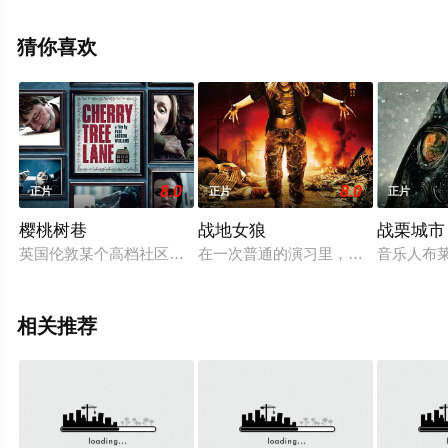
影视，更多剧情信息可移步至豆瓣电影、电视猫或剧情网
等平台了解。
猜你喜欢
8.0
8.0
正片
正片
正片
樱桃树巷
战地女狼
战栗城市
英国伦敦某个高档社区，事业有成、生活优渥的迈克（汤姆·布彻 Tom
在一次普通的演习里，杰克作为部队
音乐人布莱德
相关推荐