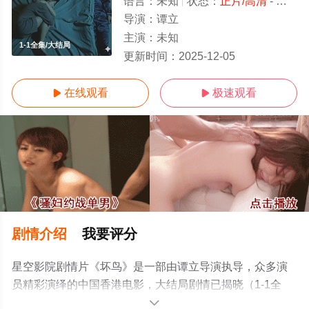
语言：
未知
状态：
正片/高清
- 免费在线观看
导演：
谭立
主演：
未知
1-1全集/大结局
更新时间：
2025-12-05
在线观看
极速观看


剧情介绍
我要评分
星空影院剧情片《坏鸟》是一部由谭立导演执导，众多演
员精彩演绎的中国香港电影，大结局剧情已揭晓（1-1全
集），手机免费观看高清无删减完整版电影大全就上星空
