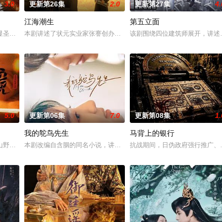
3.0
更新第26集
2.0
更新第27集
4.
江海潮生
第五立面
“江逾白，我喜欢你，哲学和生物学意义上的喜欢。”那个夜晚，他脸颊微
圣、少年失踪......长安怪事扎堆？少年神探慕天行携竹马神探社成员横扫诡
本剧讲述了状元实业家张謇创办大生企业，实业报国的故事。甲午战
该剧围绕四位建筑师展开，讲述
5.0
更新第06集
7.0
更新第08集
1.
我的鸵鸟先生
马背上的银行
婿。原以为这场婚姻能改变人生，却发现自己不过是掩盖秘密的工具。在陌生
山野，两个孤独的人因机缘巧合相遇。一人背负过往伤痕，避世居于深山；一人
本剧改编自含胭的同名小说，讲述了邻家女孩庞倩（苏晓彤 饰）与童
抗战期间，日伪政府强行推广、