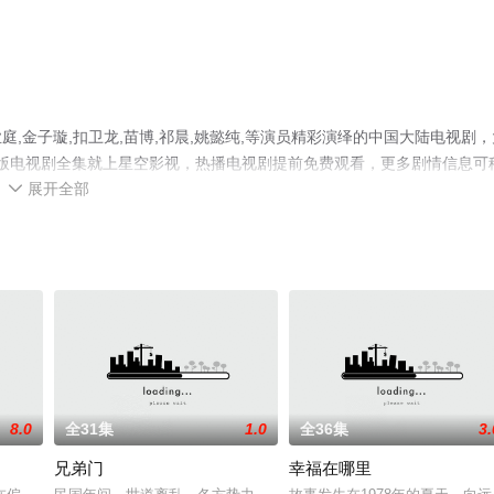
,金子璇,扣卫龙,苗博,祁晨,姚懿纯,等演员精彩演绎的中国大陆电视剧，
整版电视剧全集就上星空影视，热播电视剧提前免费观看，更多剧情信息可
展开全部

8.0
全31集
1.0
全36集
3.
兄弟门
幸福在哪里