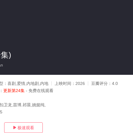
集)
an
型：
喜剧,爱情,内地剧,内地
上映时间：
2026
豆瓣评分：
4.0
：
更新第24集
- 免费在线观看
扣卫龙,苗博,祁晨,姚懿纯,
05
极速观看
