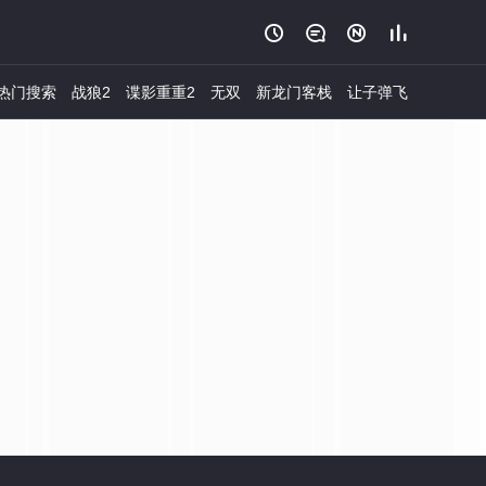




热门搜索
战狼2
谍影重重2
无双
新龙门客栈
让子弹飞