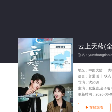
云上天蓝(全
别名：yunshangtianl
地区：
中国大陆
类
语言：
普通话
状态
导演：
沈沁源
主演：
耿业庭,金子璇,
更新时间：
2026-06-
在线观看
