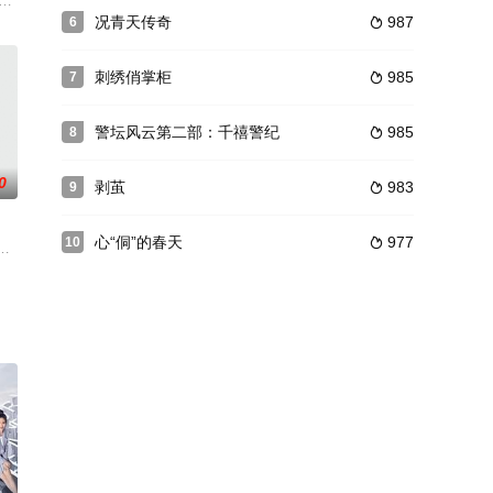
的前程。哥哥石金河得以念完中学
纸醉金迷的十里洋场，著名药品大亨金山（吴秀波 饰）在法国总会结
向远（王雷 饰）的志向是成为一名厨师，可是，身为教授的父亲却希望儿子能够
况青天传奇
987
6

刺绣俏掌柜
985
7

警坛风云第二部：千禧警纪
985
8

0
剥茧
983
9

心“侗”的春天
977
10

个是心高气傲、生活自理能力低下
还带回五岁的儿子涛涛，开口就让他叫海风爸爸，并且强行住进了新房。
。杨家母子间骤起争端。母亲闵淑娴为了把仍在东北插队的小儿子杨卫民的户