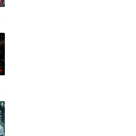
0
事，从市井少年到长安神探
争后，国家蒙羞，张謇虽高中状元，却渴望寻求强国之路。他毅然弃政从
了他们在中意合作项目中面对专业挑战与境外竞争，通过创新实践实现本土设
0
心怀迷茫，于旅途中误入这片山林
年时因一场意外落下身体残缺的少年顾铭夕（何洛洛 饰）的成长印记
使用由“中国准备银行”发行的伪钞货币。根据党中央指示，高景波、徐邵梁、