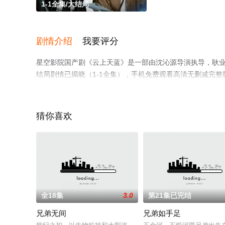
1-1全集/大结局
剧情介绍
我要评分
星空影院国产剧《云上天蓝》是一部由沈沁源导演执导，耿业庭
结局剧情已揭晓（1-1全集），手机免费观看高清无删减完
步至豆瓣电视剧、电视猫或剧情网等平台了解。
猜你喜欢
全18集
3.0
第21集已完结
兄弟无间
兄弟如手足