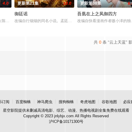
4.0
更新第21集
10.0
更新第08集
6.
御廷谣
吾凰在上之凤御四方
室的儿子，勇往直前与不明生物“人鱼”斗智斗勇，凭借着坚韧的信念和超
陈伟霆 饰）与吴老狗（曾舜晞 饰）强强联手，携手霍仙姑（陈瑶 饰）与九门
改编自行烟烟的同名小说。孟廷辉，大平王朝有史以来个以女子进士
改编自快看漫画作者嗷小泽的独
共
0
条 “云上天蓝” 
S订阅
百度蜘蛛
神马爬虫
搜狗蜘蛛
奇虎地图
谷歌地图
必应
星空影院
提供未删减高清电影、综艺、动漫、热播电视剧全集免费在线观看
Copyright © 2023 jnlybjx.com All Rights Reserved
沪ICP备10171300号