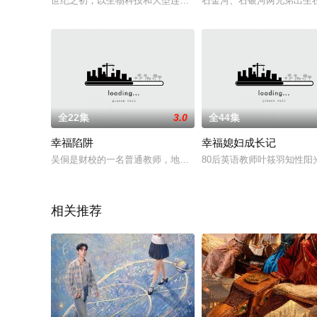
世纪之初，以生物科技和大型连锁超市在台湾高雄撑起一方天下
石金河、石银河两兄弟出生
全22集
3.0
全44集
幸福陷阱
幸福媳妇成长记
吴侗是财校的一名普通教师，地道的工薪阶层，日子过得平平淡
80后英语教师叶筱羽知性
相关推荐