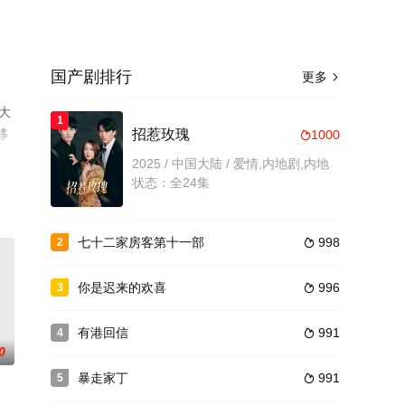
国产剧排行
更多

大
1
移
招惹玫瑰
1000

2025 / 中国大陆 / 爱情,内地剧,内地
状态：全24集
七十二家房客第十一部
998
2

你是迟来的欢喜
996
3

有港回信
991
4

0
暴走家丁
991
5
