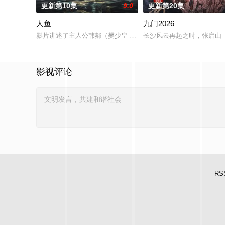
更新第10集
9.0
更新第20集
人鱼
九门2026
影片讲述了主人公韩郝（樊少皇 饰）为了营救意外被困秘密实验
长沙风云再起之时，张启山（
影视评论
RS