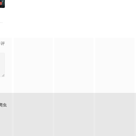
0
诸人共赴冒险奇局。一桩40
科三元及第入翰林院的奇女子。十年前的她被他从死人堆里救出来，蓬头
家连载漫画《吾凰在上》。
影评
爬虫