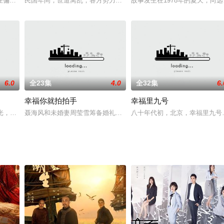
的瑞林公司，通过高科技项目在台上市，成为商界的焦点。瑞林公司董事长林
在偏远贫苦的山区石门掌。由于家境贫寒，父亲石罗锅只好用抓阄来决定两兄弟
民国年间，世道离乱，各方势力相互抗衡，古老的中华大地命运难测。
故事发生在1978年的夏天，
6.0
全23集
4.0
全32集
6.
幸福你就拍拍手
幸福里九号
淡。一个偶然机会，吴侗在菜场遇见中学同学陶楚，她离了婚还下了岗，生活
阳光，与年轻有为的丈夫是出了名的恩爱伴侣。突然家中闯入三个不速之客。一
聂海风和未婚妻周莹雪筹备婚礼之际，前妻安佳宁忽然从国外回来，
八十年代初，北京，幸福里九号