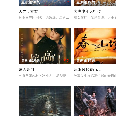
更新第16集
5.0
更新第12集
天才，女友
大唐少年天行传
根据素光同同名小说改编。江逾白长大以后，林知夏忽然对他说：
猫女夜行、琵琶自燃、天王显
更新第10集
7.0
更新第14集
嫁入高门
寒阳风起春山境
出身贫困农村的路小凡，误入豪门，成为京城高官家族的入赘女
故事发生在远离尘嚣的春日