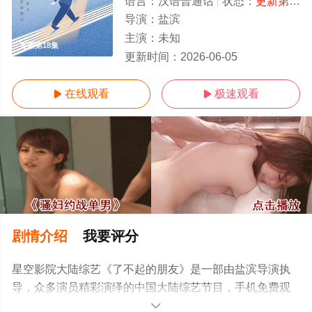
语言：
汉语普通话
状态：
更新第18集
导演：
盐滨
主演：
未知
更新第18集
更新时间：
2026-06-05
在线观看
极速观看


剧情介绍
我要评分
星空影院大陆综艺《了不起的朋友》是一部由盐滨导演执
导，众多演员精彩演绎的中国大陆综艺节目，手机免费观
看高清无删减完整版综艺节目就上星空影视，更多剧情信
