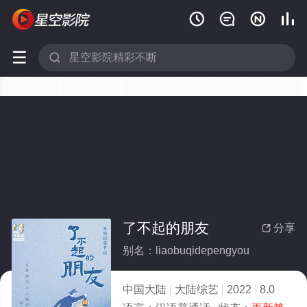






了不起的朋友
分享

别名：liaobuqidepengyou
中国大陆
大陆综艺
2022
8.0