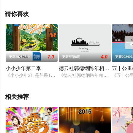
息可移步至豆瓣综艺、电视猫或剧情网等平台了解。
猜你喜欢
7.0
4.0
更新20250719
更新至第8期
更新20240
小小少年第二季
德云社郭德纲跨年相声专场北展站 
五十公里
《小小少年2》是芒果TV与蛙酷传媒、小可爱科技联合出品的一档萌娃
《德云社郭德纲跨年相声专场北展站 
《五十公
相关推荐