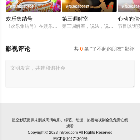
4.0
2.0
更新202160804
更新202600417
更新20260
欢乐集结号
第三调解室
心动的信
《欢乐集结号》在娱乐资讯类栏目中一枝独秀，领跑全国，是辽
第三调解室，说法，说理，说亲情。
节目以“
影视评论
共
0
条 “了不起的朋友” 影评
星空影院
提供未删减高清电影、综艺、动漫、热播电视剧全集免费在线
观看
Copyright © 2023 jnlybjx.com All Rights Reserved
沪ICP备10171300号