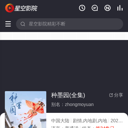






种墨园(全集)
分享

别名：zhongmoyuan
中国大陆
剧情,内地剧,内地
2026
9