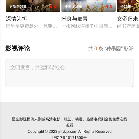
4.0
3.0
更新至08集
更新至18集
全12集
深情为饵
米良与麦青
女帝归来
陆早早突遭意外，竟穿越成民国少夫人苏沐晚，醒来，却是丈夫枪
一根网线连接了中国鹿鸣村和英国牛
尚书府庶
影视评论
共
0
条 “种墨园” 影评
星空影院
提供未删减高清电影、综艺、动漫、热播电视剧全集免费在线
观看
Copyright © 2023 jnlybjx.com All Rights Reserved
沪ICP备10171300号