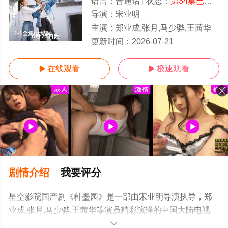
语言：
普通话
状态：
第34集已完结
-
导演：
宋业明
主演：
郑业成,张月,马少骅,王茜华
1-1全集/大结局
更新时间：
2026-07-21
在线观看
极速观看


剧情介绍
我要评分
星空影院国产剧《种墨园》是一部由宋业明导演执导，郑
业成,张月,马少骅,王茜华等演员精彩演绎的中国大陆电视
剧，大结局剧情已揭晓（1-1全集），手机免费观看高清无
