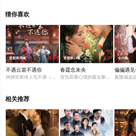
删减完整版电视剧全集就上星空影视，热播电视剧提前免
费观看，更多剧情信息可移步至豆瓣电视剧、电视猫或剧
猜你喜欢
情网等平台了解。
9.0
2.0
更新第38集
更新第24集
全24集
不遇云裳不遇你
春霆念未央
偏偏遇见
神捕世家传人毛不遇（任豪 饰）与隐瞒了盗门魁首身份的卖花姑
背负双重心债的孤女黎慕荷，借沈家大
曼隆城远
相关推荐