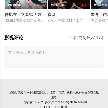
6.0
10.0
更新第08集
更新第13集
更新第26集
吾凰在上之凤御四方
盲盒
凛冬下的
改编自快看漫画作者嗷小泽的独家连载漫画《吾凰在上》。
2025 / 中国大陆 / 国产
本剧讲述
影视评论
共
0
条 “克制升温” 影评
星空影院
提供未删减高清电影、综艺、动漫、热播电视剧全集免费在线
观看
Copyright © 2023 jnlybjx.com All Rights Reserved
沪ICP备10171300号