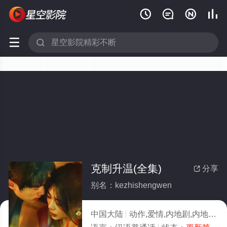






克制升温(全集)
分享

别名：kezhishengwen
中国大陆
动作,爱情,内地剧,内地
20