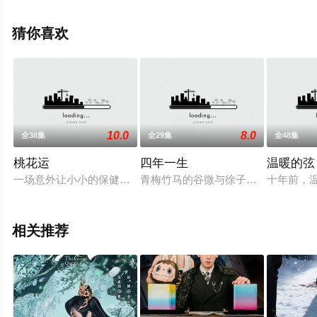
完整版电视剧全集就上星空影视，热播电视剧提前免费观
看，更多剧情信息可移步至豆瓣电视剧、电视猫或剧情网
猜你喜欢
等平台了解。
10.0
8.0
全38集
全29集
全48集
桃花运
四年一生
温暖的弦
一场意外让小小的保健品推销员尤斌（林永健 饰）邂逅了单纯善
青梅竹马的谷微与徐子睿如欢喜冤家
十年前，
相关推荐