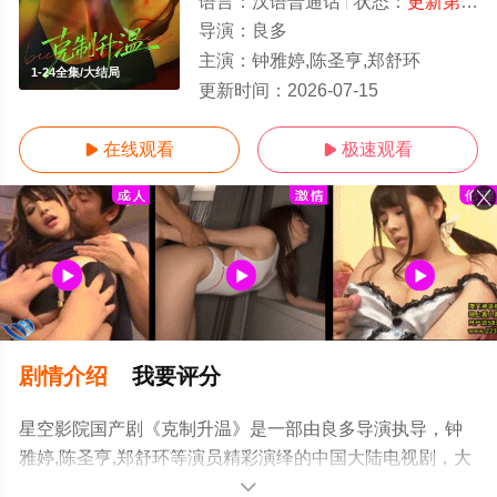
语言：
汉语普通话
状态：
更新第24集
导演：
良多
主演：
钟雅婷,陈圣亨,郑舒环
1-24全集/大结局
更新时间：
2026-07-15
在线观看
极速观看


剧情介绍
我要评分
星空影院国产剧《克制升温》是一部由良多导演执导，钟
雅婷,陈圣亨,郑舒环等演员精彩演绎的中国大陆电视剧，大
结局剧情已揭晓（1-24全集），手机免费观看高清无删减
