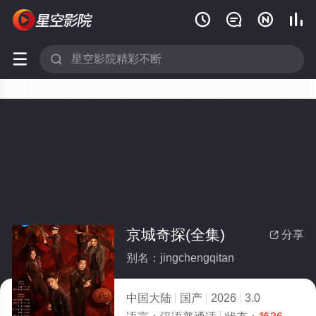






京城奇探(全集)
分享

别名：jingchengqitan
中国大陆
国产
2026
3.0