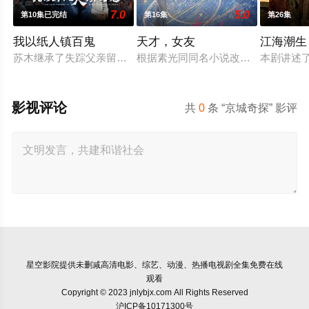
7.0
5.0
第10集已完结
第16集
第26集
我以纸人镇百鬼
天才，女友
江海潮生
苏木继承了失踪父亲留下的白事馆，本想低调扎纸维生，却因一
根据素光同同名小说改编。江逾白长大
本剧讲述
影视评论
共
0
条 “京城奇探” 影评
星空影院
提供未删减高清电影、综艺、动漫、热播电视剧全集免费在线
观看
Copyright © 2023 jnlybjx.com All Rights Reserved
沪ICP备10171300号