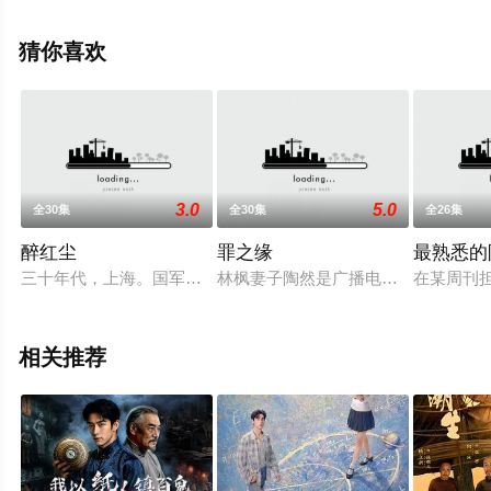
大结局剧情已揭晓（第36集已完结），手机免费观看高清
无删减完整版电视剧全集就上星空影视，热播电视剧提前
猜你喜欢
免费观看，更多剧情信息可移步至豆瓣电视剧、电视猫或
剧情网等平台了解。
3.0
5.0
全30集
全30集
全26集
醉红尘
罪之缘
最熟悉的
三十年代，上海。国军军官彭皓天与日军作战，身负重伤，邂逅
林枫妻子陶然是广播电台《一路平安
在某周刊
相关推荐