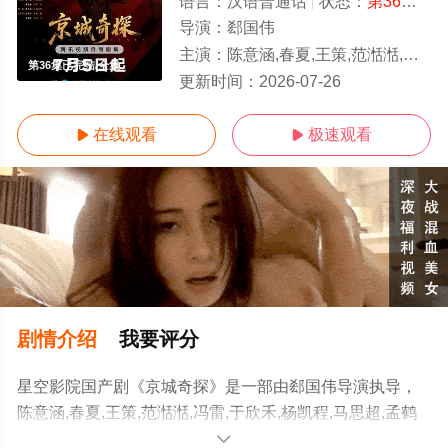
语言：
汉语普通话
状态：
第36集已完结
导演：
郄国伟
主演：
陈意涵,春夏,王策,范湉湉,冯雷,于欣禾,杨凯程,马思超,孟鹤堂,翟子路,周九良,小爱
第36集已完结/全集
更新时间：
2026-07-26
在线观看
极速观看


剧情介绍
我要评分
星空影院国产剧《京城奇探》是一部由郄国伟导演执导，
陈意涵,春夏,王策,范湉湉,冯雷,于欣禾,杨凯程,马思超,孟鹤
堂,翟子路,周九良,小爱等演员精彩演绎的中国大陆电视剧，
