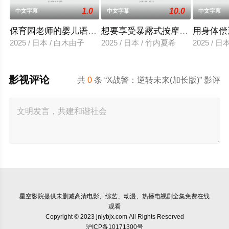
1.0
10.0
中文字幕
中文字幕
中文字幕
保育园老师的婴儿语让人超兴奋
想要享受暴露式按摩的已婚女子
用身体偿
2025 / 日本 / 白木由子
2025 / 日本 / 竹内夏希
2025 / 
影视评论
共
0
条 “X战警：逆转未来(加长版)” 影评
星空影院
提供未删减高清电影、综艺、动漫、热播电视剧全集免费在线
观看
Copyright © 2023 jnlybjx.com All Rights Reserved
沪ICP备10171300号