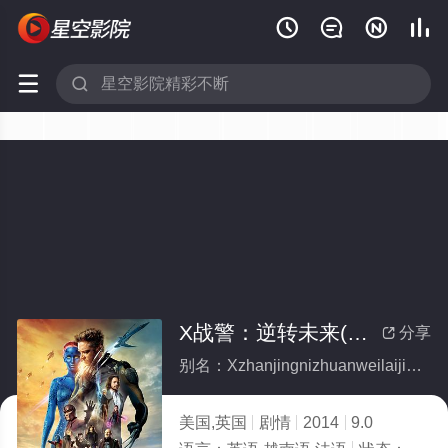






X战警：逆转未来(加长版)
分享

别名：Xzhanjingnizhuanweilaijiachangban
美国,英国
剧情
2014
9.0