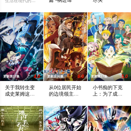
篇 -祸进谭
尽头
生活在现代的青年——摩绪（MAO）。因"诅咒"而存活了 900
即使死神与灭却师历经千年的血战尽头，毁
女高中生安海相非常
4.0
6.0
5.0
更新第17集
更新至06集
更新第17集
关于我转生变
从0位居民开始
小书痴的下克
成史莱姆这档
的边境领主大
上：为了成为
事第四季
人
图书管理员不
举办开国祭并与各国缔结邦交的魔国联邦，开始朝着实现人类与
因长期在战争中活跃，而被称为〝救国英
在现代日本生活的
择手段！第四
季