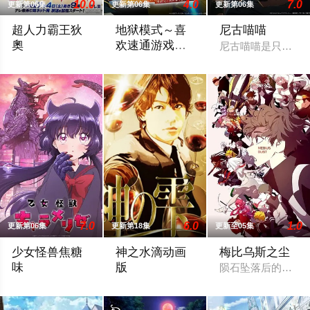
10.0
4.0
7.0
更新第06集
更新第06集
更新第06集
超人力霸王狄
地狱模式～喜
尼古喵喵
奧
欢速通游戏的
尼古喵喵是只超爱
玩家在废设定
宇宙某处的行星“H12” 这颗与地球极其相似的星球，某日遭到
在无名网络游戏的世界中，转生到最高难度
异世界无双～
第二季
7.0
6.0
1.0
更新第06集
更新第18集
更新至05集
少女怪兽焦糖
神之水滴动画
梅比乌斯之尘
味
版
陨石坠落后的第十年
恋か、破壊か――。原因不明の病に悩まされている女子高生?
世界顶级葡萄酒评论家神咲丰多香去世以后