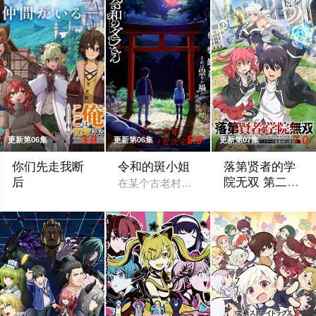
3.0
9.0
7.0
更新第06集
更新第06集
更新第07集
你们先走我断
令和的斑小姐
落第贤者的学
后
院无双 第二回
在某个古老村落的遗址深处，那一片禁止入
转生，S等级作
面对庞大的魔神大军，为了回避全灭危机，勒库对伙伴们说出「这
由绝望中转生的最
弊魔术师冒险
记