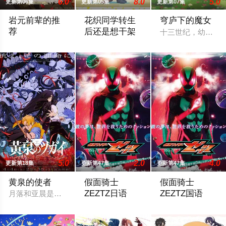
6.0
8.0
5.0
更新第06集
更新第05集
更新第07集
岩元前辈的推
花织同学转生
穹庐下的魔女
荐
后还是想干架
十三世纪，幼小的
1910年代，由大日本帝国陆军设立的学校——陆军栖凤中学。
神流星，职业尼特。 蛰居在家沉迷游戏度
5.0
2.0
4.0
更新第18集
更新第47集
更新第47集
黄泉的使者
假面骑士
假面骑士
ZEZTZ日语
ZEZTZ国语
月落和亚晨是一对双胞胎兄妹，他们在一个与世隔绝的深山小村落
万津莫。自称是过着平淡无奇的日常生活
万津莫。自称是过