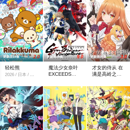
2.0
9.0
3.0
更新至19集
更新第06集
更新第06集
轻松熊
魔法少女奈叶
才女的侍从 在
EXCEEDS
满是高岭之花
2026 / 日本 / 日韩动漫
Gun Blaze
的贵族学校暗
30年前，未知的“侵略性外来生物”突然
满是高岭之花的贵
Vengeance
中照顾