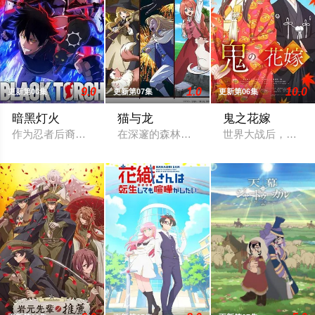
9.0
1.0
10.0
更新第06集
更新第07集
更新第06集
暗黑灯火
猫与龙
鬼之花嫁
作为忍者后裔被祖父抚养长大、拥有与动物对话能力的高中生·我
在深邃的森林深处，一只会喷火的龙，与
世界大战后，一群突