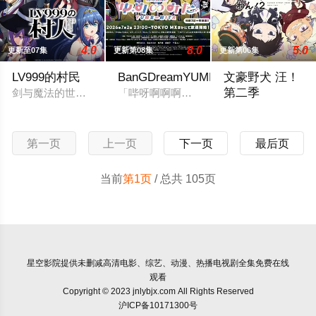
4.0
8.0
5.0
更新至07集
更新第08集
更新第06集
LV999的村民
BanGDreamYUME∞MITA
文豪野犬 汪！
第二季
剑与魔法的世界——艾斯克里亚。在这个世界里，人们生来就背
「哔呀啊啊啊啊——！！！」为了乐团出
欢迎来到以虚构都
第一页
上一页
下一页
最后页
当前
第1页
/ 总共 105页
星空影院
提供未删减高清电影、综艺、动漫、热播电视剧全集免费在线
观看
Copyright © 2023 jnlybjx.com All Rights Reserved
沪ICP备10171300号