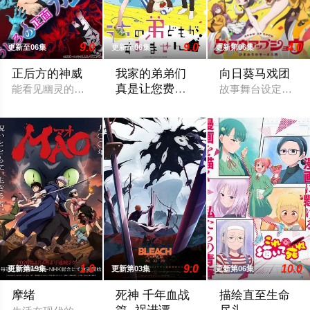
9.0
9.0
4.0
更新至06集
更新至06集
更新第06集
正后方的神威
我家的弟弟们
向日葵马戏团
真是让您费心
能看见幽灵的平凡女高中生·志津香，利用容易吸引幽灵的特殊体
故事舞台设定在昭
了
高一结束的春假，糸因为母亲再婚而搬家
1.0
9.0
10.0
更新第19集
更新第03集
更新第06集
摩绪
死神 千年血战
描绘直至生命