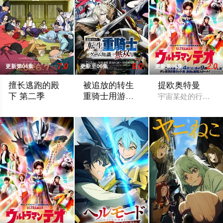
7.0
9.0
2.0
更新第04集
更新至06集
更新第06集
擅长逃跑的殿
被追放的转生
提欧奥特曼
下 第二季
重骑士用游戏
宇宙某处的行星“H
知识开无双
公元1333年，为武士统治日本奠定基石的镰仓幕府，因其所信任
“重骑士”——那是一个以防御为主，吸引