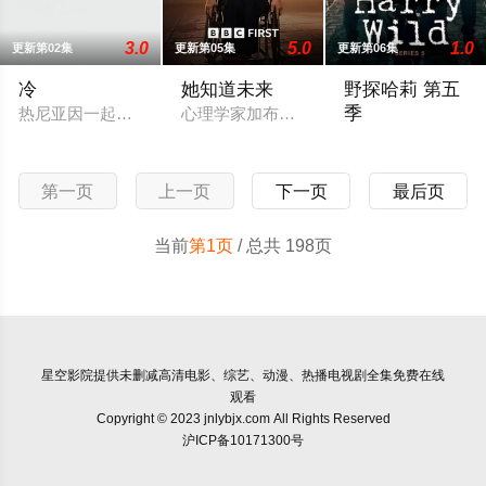
3.0
5.0
1.0
更新第02集
更新第05集
更新第06集
冷
她知道未来
野探哈莉 第五
季
热尼亚因一起事故而被不公正地监禁，她的丈夫和6岁的女儿在事
心理学家加布丽埃尔·福克斯前往一所高度
Acorn TV has renewe
第一页
上一页
下一页
最后页
当前
第1页
/ 总共 198页
星空影院
提供未删减高清电影、综艺、动漫、热播电视剧全集免费在线
观看
Copyright © 2023 jnlybjx.com All Rights Reserved
沪ICP备10171300号