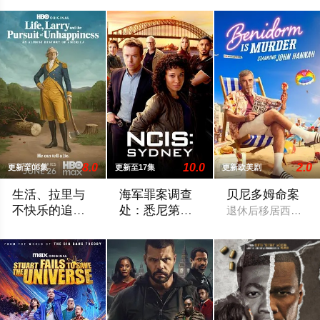
8.0
10.0
2.0
更新至06集
更新至17集
更新欧美剧
生活、拉里与
海军罪案调查
贝尼多姆命案
不快乐的追
处：悉尼第三
退休后移居西班牙
求：一部美国
季
作为美国建国250周年的献礼，该剧以拉里·大卫标志性的冷幽
2025 / 澳大利亚 / 欧美
史