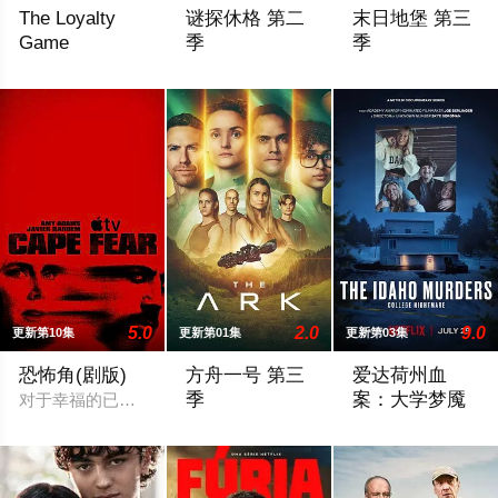
The Loyalty
谜探休格 第二
末日地堡 第三
Game
季
季
2026 / 菲律宾 / 杰里科·罗萨雷斯,珍妮·古铁雷斯,卡米娜·维拉罗尔
《谜探休格》以当代视角重新演绎了文学
当下，Juliett
5.0
2.0
9.0
更新第10集
更新第01集
更新第03集
恐怖角(剧版)
方舟一号 第三
爱达荷州血
季
案：大学梦魇
对于幸福的已婚律师安娜（艾米·亚当斯 饰）和汤姆·鲍登（帕特
暂无剧情介绍
2022年11月1