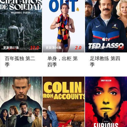
10.0
2.0
3.0
更新第07集
更新第06集
更新第01集
百年孤独 第二
单身，出柜 第
足球教练 第四
季
四季
季
马孔多迎来了艰难的时刻，乌苏拉·伊瓜兰的诅咒成真，和平越来
暂无剧情简介
Ted Lasso