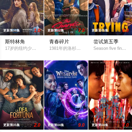
1.0
7.0
6.0
更新第08集
更新第02集
更新至05集
斯特林角
青春碎片
尝试第五季
17岁的纽约少女Annie（艾拉·鲁宾 饰）和双胞胎哥哥由养父
1981年的洛杉矶 ，一班精英名校的高
Season five finds N
2.0
9.0
7.0
更新第05集
更新第04集
更新第04集