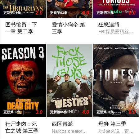
2.0
6.0
8.0
更新第01集
更新第03集
更新第04集
图书馆员：下
爱情小狗牵 第
狂怒追缉
一章 第二季
三季
FBI探员爱丽丝·
Deadline can reveal that the show has also been handed a two-s
2026 / 澳大利亚 / 帕特里克·布拉莫尔,哈
3.0
4.0
8.0
更新第02集
更新第05集
更新第01集
行尸走肉：死
西区帮派
母狮 第三季
亡之城 第三季
Narcos creator Chris Brancato is developi
对Joe来说，责任
2026 / 美国 / 杰弗里·迪恩·摩根,劳伦·科汉