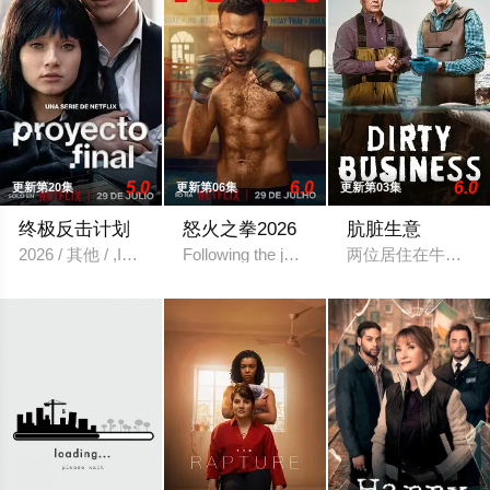
5.0
6.0
6.0
更新第20集
更新第06集
更新第03集
终极反击计划
怒火之拳2026
肮脏生意
2026 / 其他 / ,Isabella,Tena,Tristán,Maze,丹尼尔·马丁内斯
Following the journey of a young MMA fighte
两位居住在牛津郡