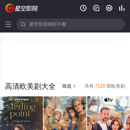






高清欧美剧大全
筛选
共有
7120
部欧美剧
