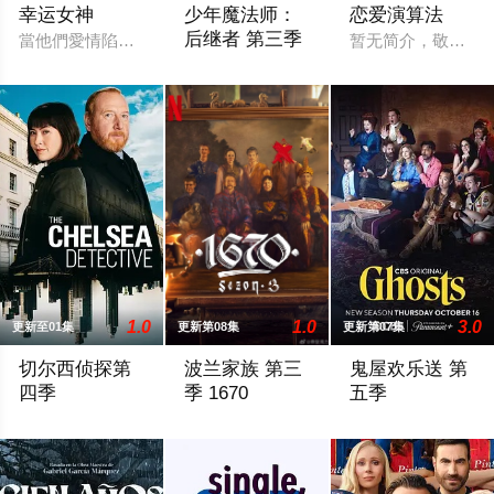
幸运女神
少年魔法师：
恋爱演算法
后继者 第三季
當他們愛情陷入危機，命運女神卻吹來生機…亞瑟和他的男友亞歷
暂无简介，敬请期
Billie, still reeling from losing Alex at the e
1.0
1.0
3.0
更新至01集
更新第08集
更新第07集
切尔西侦探第
波兰家族 第三
鬼屋欢乐送 第
四季
季 1670
五季
切尔西侦探 第四季
The renewal was first spotted by the accoun
Sam, Jay and the gh