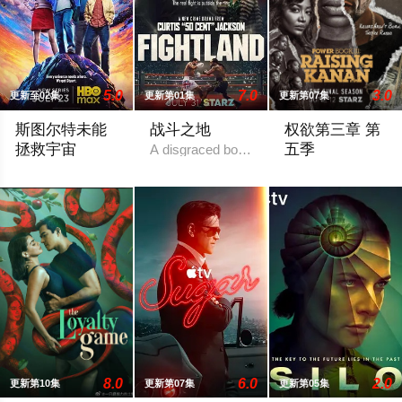
5.0
7.0
3.0
更新至02集
更新第01集
更新第07集
斯图尔特未能
战斗之地
权欲第三章 第
拯救宇宙
五季
A disgraced boxing champion is released f
故事聚焦《大爆炸》的漫画书老板斯图尔特·布鲁姆，他弄坏了一
To the streets, “Ra
8.0
6.0
2.0
更新第10集
更新第07集
更新第05集