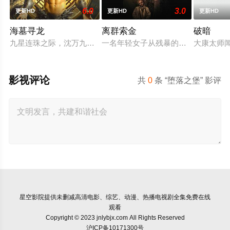
6.0
3.0
更新HD
更新HD
更新HD
海墓寻龙
离群索金
破暗
九星连珠之际，沈万九海墓随岛浮现，引发各方势力觊觎。江湖
一名年轻女子从残暴的亡命团伙手中
大康太师
影视评论
共
0
条 “堕落之堡” 影评
星空影院
提供未删减高清电影、综艺、动漫、热播电视剧全集免费在线
观看
Copyright © 2023 jnlybjx.com All Rights Reserved
沪ICP备10171300号