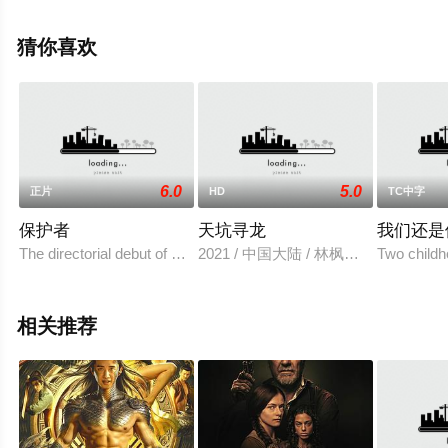
视，更多剧情信息可移步至豆瓣电影、电视猫或剧情网等
平台了解。
猜你喜欢
6.0
5.0
正片
HD
TC中字
保护者
天坑寻龙
我们还是
The directorial debut of Korean superstar Jung Woo-sung (The G
2021 / 中国大陆 / 林枫烨,胡雪儿,郜
Two childh
相关推荐