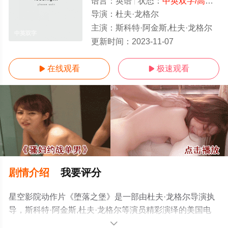
语言：
英语
状态：
中英双字/高清
- 
导演：
杜夫·龙格尔
主演：
斯科特·阿金斯,杜夫·龙格尔
中英双字
更新时间：
2023-11-07
在线观看
极速观看


剧情介绍
我要评分
星空影院动作片《堕落之堡》是一部由杜夫·龙格尔导演执
导，斯科特·阿金斯,杜夫·龙格尔等演员精彩演绎的美国电
影，手机免费观看高清无删减完整版电影大全就上星空影
