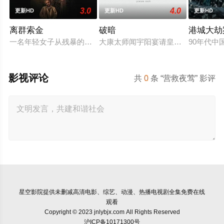
3.0
4.0
更新HD
更新HD
更新HD
离群索金
破暗
港城大劫
一名年轻女子从残暴的亡命团伙手中劫走了一批黄金，一路逃到
大康太师闻宇阳宴请皇上义子神策府
90年代
影视评论
共
0
条 “营救夜莺” 影评
星空影院
提供未删减高清电影、综艺、动漫、热播电视剧全集免费在线
观看
Copyright © 2023 jnlybjx.com All Rights Reserved
沪ICP备10171300号