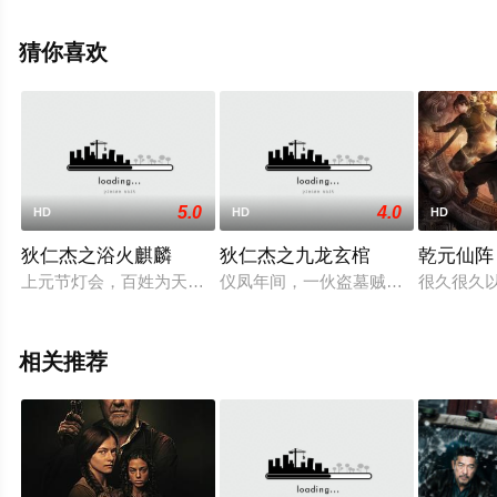
玛丽·雅妮瓦,Antoni·Davidov,Fran?
ois·Coetzer,Boyan·Anev,Danny·Augustus,Delly·Allen,玛丽
猜你喜欢
亚-拉德娜·博日科娃,Alen·Angelov等演员精彩演绎的美国
电影，手机免费观看高清无删减完整版电影大全就上星空
影视，更多剧情信息可移步至豆瓣电影、电视猫或剧情网
等平台了解。
5.0
4.0
HD
HD
HD
狄仁杰之浴火麒麟
狄仁杰之九龙玄棺
乾元仙阵
上元节灯会，百姓为天后武则天祈福，莫名出现一头全身浴火的怪
仪凤年间，一伙盗墓贼掘出一具神秘
很久很久
相关推荐