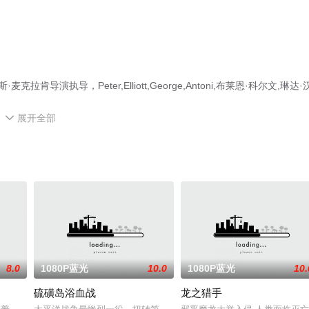
演执导，Peter,Elliott,George,Antoni,布莱恩·科尔文,琳达·
展开全部
t,Richard,Rhodes,Larry,Souder,Ted,Prichard,Jayne,Gray,Debbie,M等演

大全就上星空影视，更多剧情信息可移步至豆瓣电影、电视猫或剧情网等
8.0
1080P蓝光
10.0
1080P蓝光
10.
硫磺岛浴血战
龙之猎手