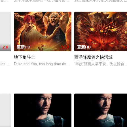
男前来阻止，不料却被小染坊的梨花误会成帮凶，梨花的爷爷在染坊被砸的过
查普曼，为妹妹报仇，血洗巴西贫民窟的故事。\r\n怀特扮演的退伍海军陆战队
太平洋战争最惨烈一役，扭转第二次大战战局的硫磺岛……\r\n194
邪恶魔龙大举入侵,人类面临灭亡
2.0
更新HD
10.0
更新HD
9.
地下角斗士
西游降魔篇之快活城
义的重复，每天要忍受痴肥上司唠叨、好友与女友上床，还要不停用药
as Cage 饰）是这个世界上最高明的窃车贼，人们形容他为“gone in 60 sec
Duke and Yan, two long time rivals, are competing in the world
“半妖”驱魔人常平安，为去除