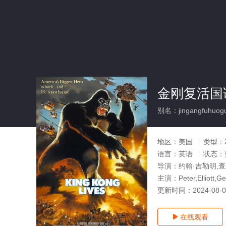
金刚复活国
别名：jingangfuhuog
地区：
美国
类型：
语言：
英语
状态：
导演：
约翰·吉勒明,
主演：
Peter,Ellio
更新时间：
2024-08-
在线观看
