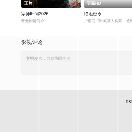
正片
2.0
更新HD
宗师叶问2026
绝地密令
暂无剧情简介
户部尚书叶庭遭人构陷，被
影视评论
RS