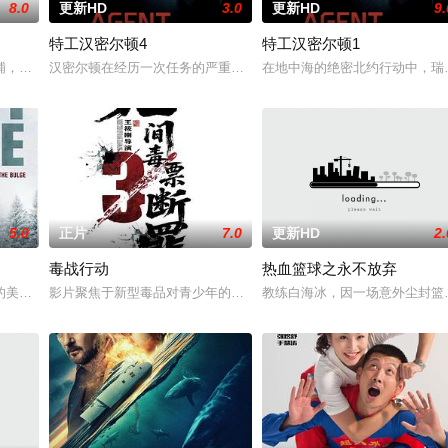
8.0
更新HD
3.0
更新HD
9.
特工汉密尔顿4
特工汉密尔顿1
特战队”临危受命，精英队长陈梓静（于文文 饰）率队员金凤（卢靖姗
铺，却为守护单亲母女小茜和依依，被迫出手击杀黑帮一伙而暴露身份。幕后黑
汉密尔顿在经历一次任务的严重后果后，陷入了自我毁灭的状态。然
在地中海的绝密北约行动中，瑞
5.0
正片
7.0
更新HD
2.
毒战行动
热血篮球之永不放弃
有人从瑞典窃取秘密武器材料。他被调至布鲁塞尔担任国防部长保镖，而叛乱
的美军士兵被困在饱受战火摧残的比利时敌后，他凭借机智、训练和一台破损的
影片聚焦于新型毒品对青少年的危害，对社会秩序的破坏为主题，旨
教练白海冰，因一场意外尘封篮