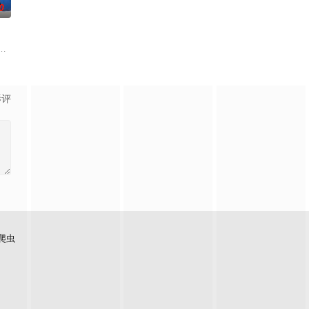
0
却无力翻案，只得冒险护送父亲逃
笼潜水，同时享受奢靡的派对狂欢。然而他们浑然不知，这趟旅程不过是
收废品，做事一根筋的他总被误解。在经历一次重大事件后，被迫加入保健品
影评
爬虫