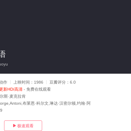
语
uoyu
动作
上映时间：
1986
豆瓣评分：
6.0
更新HD/高清
- 免费在线观看
查尔斯·麦克拉肯
tt,George,Antoni,布莱恩·科尔文,琳达·汉密尔顿,约翰·阿
09
极速观看
