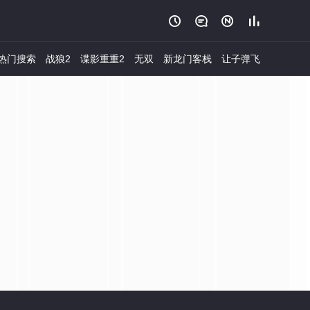




热门搜索
战狼2
谍影重重2
无双
新龙门客栈
让子弹飞