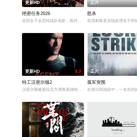
更新HD
5.0
正片
绝密任务2026
怒杀
首部女子反恐特战队电影，面对恐怖主义恶势力，“最飒女子反恐
前清刺客老吴隐姓埋名于药
更新HD
8.0
正片
特工汉密尔顿2
孤军突围
汉密尔顿被派往北方调查基律纳太空项目的间谍行为，同时发现
在突出部战役中，一名负伤