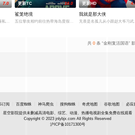
7.0
更新TC
10.0
更新HD
4.
鲨笼绝境
我就是那大侠
诬私贪国库银两，身陷囹圄在即，叶庭急召其子叶护相见。叶护心知父亲蒙冤，
五位挚友相约前往热带海岛度假，计划在碧蓝海域中体验刺激的鲨鱼
无畏是名孤儿从小跟赵大爷习武
共
0
条 “金刚复活国语” 
S订阅
百度蜘蛛
神马爬虫
搜狗蜘蛛
奇虎地图
谷歌地图
必应
星空影院
提供未删减高清电影、综艺、动漫、热播电视剧全集免费在线观看
Copyright © 2023 jnlybjx.com All Rights Reserved
沪ICP备10171300号