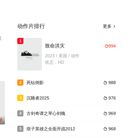
动作片排行
更多

汉
1
致命洪灾
994

员
2023 / 美国 / 动作
平台
状态：HD
死钻倒影
988
2

沉睡者2025
976
3

古剑奇谭之琴心剑魄
969
4

0
痞子英雄之全面开战2012
968
5
