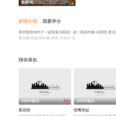
更新HD
剧情介绍
我要评分
星空影院动作片《金刚复活国语》是一部由约翰·吉勒明,查尔斯·麦克拉肯导
密尔顿,约翰·阿什顿,彼得·迈克尔·戈
茨,Frank,Maraden,Alan,Sader,Lou,Criscuolo,Marc,Clemen
精彩演绎的美国电影，手机免费观看高清无删减完整版电影
了解。
猜你喜欢
1080P蓝光
7.0
1080P蓝光
梨花错
猎鹰突起