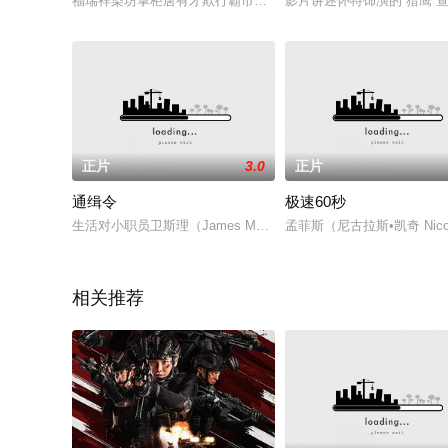
福瑞祥染坊掌柜唐有才欺行霸市砸了很多家小染坊，大少爷潘亦
影片讲述怀特饰演的“猎鹰”
正片
3.0
正片
通缉令
极速60秒
生活对小职员卫斯理（James McAvoy 饰）来说是毫无意
孟菲斯（尼古拉斯•凯奇 Nicol
相关推荐