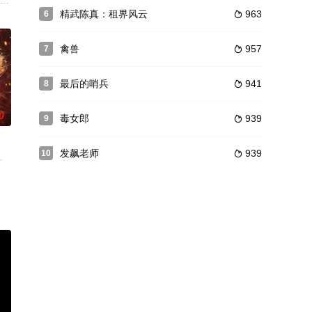
士兵查普曼，被描述为一位
4年6月，联军在诺曼第成功登陆，成为联军战胜的转折点，美军
危机,古老预言的屠龙骑士,是否能带领眾人击败龙族吗?自小在邪恶半123人威
精武陈真：租界风云
963
6

禽兽
957
7

最后的哨兵
941
8

0
毒女郎
939
9

发飙老师
939
10

自身妖性前往快活城寻丹，受殷夫子蛊惑，错杀了善良且深爱自己的女妖小红癫