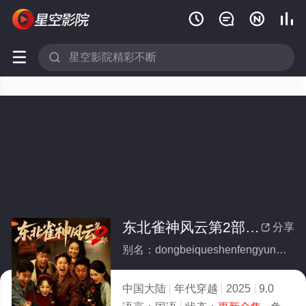






东北雀神风云第2部(全集)
分享

别名：dongbeiqueshenfengyundi2bu
中国大陆
年代穿越
2025
9.0