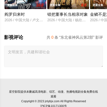
10.0
8.0
更新全集
更新全集
更新全集
阎罗归来时
错把董事长当相亲对象
金鳞不是
2026 / 中国大陆 / 卢文洁＆谢伊博
2026 / 中国大陆 / 杨欣芮＆滕林＆马
2026 /
影视评论
共
0
条 “东北雀神风云第2部” 影评
星空影院
提供未删减高清电影、综艺、动漫、热播电视剧全集免费在线
观看
Copyright © 2023 jnlybjx.com All Rights Reserved
沪ICP备10171300号