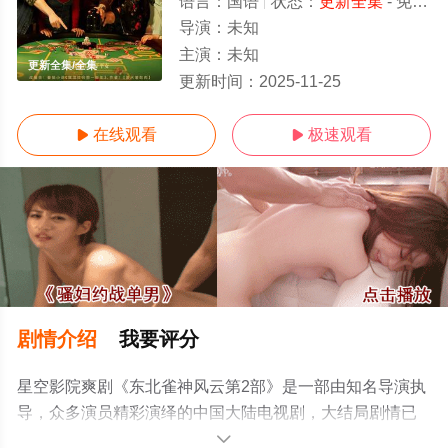
语言：
国语
状态：
更新全集
- 免费在线观看
导演：
未知
主演：
未知
更新全集/全集
更新时间：
2025-11-25
在线观看
极速观看


剧情介绍
我要评分
星空影院爽剧《东北雀神风云第2部》是一部由知名导演执
导，众多演员精彩演绎的中国大陆电视剧，大结局剧情已
揭晓（更新全集），手机免费观看高清无删减完整版电视
