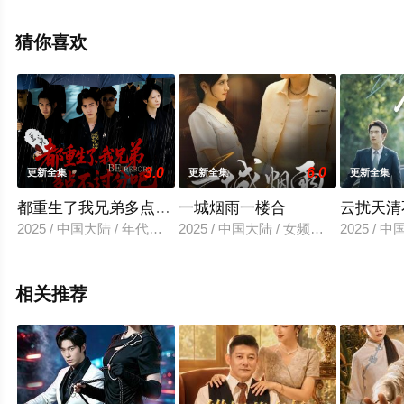
剧全集就上星空影视，热播电视剧提前免费观看，更多剧
情信息可移步至豆瓣电视剧、电视猫或剧情网等平台了
猜你喜欢
解。
3.0
6.0
更新全集
更新全集
更新全集
都重生了我兄弟多点不过分吧
一城烟雨一楼合
云扰天清
2025 / 中国大陆 / 年代穿越
2025 / 中国大陆 / 女频恋爱
2025 / 
相关推荐