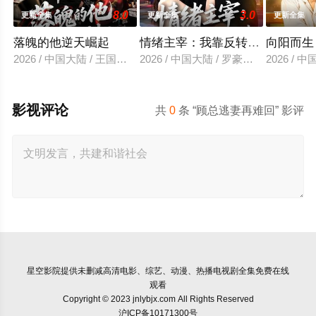
8.0
3.0
更新全集
更新全集
更新全集
落魄的他逆天崛起
情绪主宰：我靠反转人生封神
向阳而生
2026 / 中国大陆 / 王国豪杰＆诗语＆梁辰羽
2026 / 中国大陆 / 罗豪宇＆陈昕乔
2026 /
影视评论
共
0
条 “顾总逃妻再难回” 影评
星空影院
提供未删减高清电影、综艺、动漫、热播电视剧全集免费在线
观看
Copyright © 2023 jnlybjx.com All Rights Reserved
沪ICP备10171300号