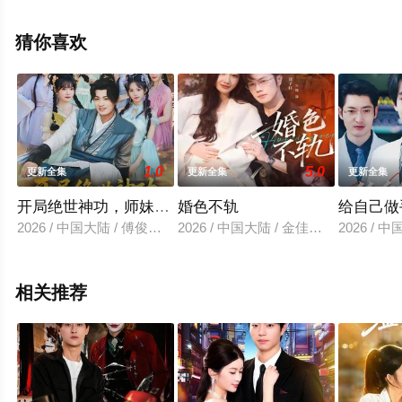
剧全集就上星空影视，热播电视剧提前免费观看，更多剧
情信息可移步至豆瓣电视剧、电视猫或剧情网等平台了
猜你喜欢
解。
1.0
5.0
更新全集
更新全集
更新全集
开局绝世神功，师妹你别慌
婚色不轨
给自己做
2026 / 中国大陆 / 傅俊毅＆锦沅
2026 / 中国大陆 / 金佳遇＆魏凡舒
2026 /
相关推荐