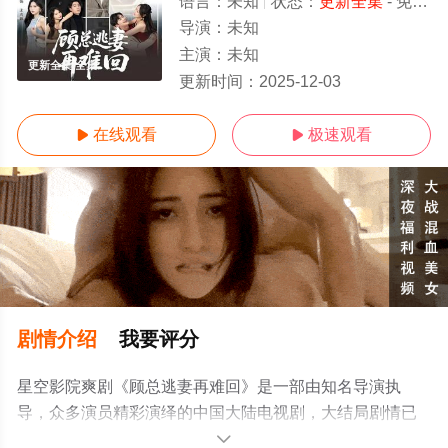
语言：
未知
状态：
更新全集
- 免费在线观看
导演：
未知
主演：
未知
更新全集/全集
更新时间：
2025-12-03
在线观看
极速观看


剧情介绍
我要评分
星空影院爽剧《顾总逃妻再难回》是一部由知名导演执
导，众多演员精彩演绎的中国大陆电视剧，大结局剧情已
揭晓（更新全集），手机免费观看高清无删减完整版电视
