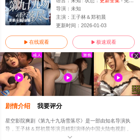
语言：
未知
状态：
更新全集
- 免费在线观看
导演：
未知
主演：
王子林＆郑初晨
更新全集/全集
更新时间：
2026-01-03
在线观看
极速观看


剧情介绍
我要评分
星空影院爽剧《第九十九场雪落尽》是一部由知名导演执
导，王子林＆郑初晨等演员精彩演绎的中国大陆电视剧，
大结局剧情已揭晓（更新全集），手机免费观看高清无删
