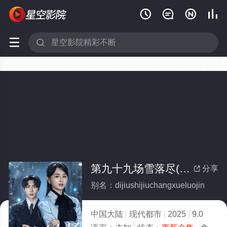






第九十九场雪落尽(全集)
分享

别名：dijiushijiuchangxueluojin
中国大陆
现代都市
2025
9.0