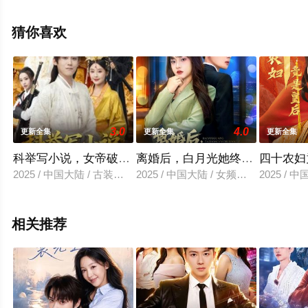
减完整版电视剧全集就上星空影视，热播电视剧提前免费
观看，更多剧情信息可移步至豆瓣电视剧、电视猫或剧情
猜你喜欢
网等平台了解。
3.0
4.0
更新全集
更新全集
更新全集
科举写小说，女帝破防了
离婚后，白月光她终于出手了
四十农妇
2025 / 中国大陆 / 古装仙侠
2025 / 中国大陆 / 女频恋爱
2025 / 
相关推荐