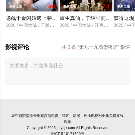
9.0
7.0
更新全集
更新全集
更新全集
隐藏千金闪婚遇上裴先生
重生真仙，了结尘间恩怨
获得返现
2026 / 中国大陆 / 王雅清＆朱城玮
2026 / 中国大陆 / 汪克强＆田诗园
2026 /
影视评论
共
0
条 “第九十九场雪落尽” 影评
星空影院
提供未删减高清电影、综艺、动漫、热播电视剧全集免费在线
观看
Copyright © 2023 jnlybjx.com All Rights Reserved
沪ICP备10171300号