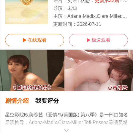
语言：
英语
状态：
更新第32期
- 免费在线观看
导演：
未知
主演：
Ariana·Madix,Ciara·Miller,Tefi·Pessoa
更新第32期
更新时间：
2026-07-11
在线观看
极速观看


剧情介绍
我要评分
星空影院欧美综艺《爱情岛(美国版) 第八季》是一部由知名
导演执导，Ariana·Madix,Ciara·Miller,Tefi·Pessoa等演员精
彩演绎的美国综艺节目，手机免费观看高清无删减完整版
