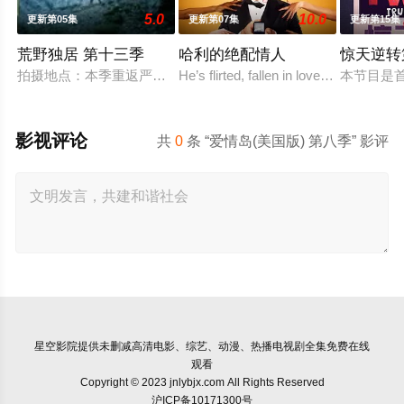
5.0
10.0
更新第05集
更新第07集
更新第15集
荒野独居 第十三季
哈利的绝配情人
惊天逆转
拍摄地点：本季重返严寒的北极圈，拍摄地位于加拿大西北地区阿克
He’s flirted, fallen in love, hooked up,
本节目是
影视评论
共
0
条 “爱情岛(美国版) 第八季” 影评
星空影院
提供未删减高清电影、综艺、动漫、热播电视剧全集免费在线
观看
Copyright © 2023 jnlybjx.com All Rights Reserved
沪ICP备10171300号