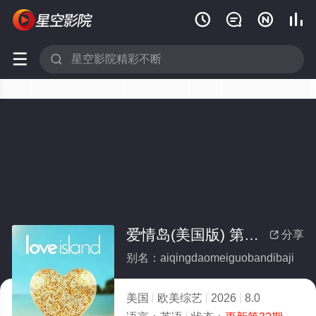






爱情岛(美国版) 第八季
分享

别名：aiqingdaomeiguobandibaji
美国
欧美综艺
2026
8.0