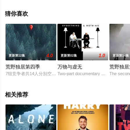
综艺节目就上星空影视，更多剧情信息可移步至豆瓣综
艺、电视猫或剧情网等平台了解。
猜你喜欢
4.0
1.0
更新第12集
更新第02集
更新第14集
荒野独居第四季
万物与虚无
荒野独居
7组竞争者共14人分别空降到温哥华岛的北部，每组的两个队员
Two-part documentary which deals wit
The second
相关推荐